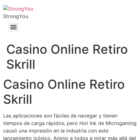
StrongYou
Casino Online Retiro
Skrill
Casino Online Retiro
Skrill
Las aplicaciones son fáciles de navegar y tienen
tiempos de carga rápidos, pero Hot Ink de Microgaming
causó una impresión en la industria con este
lanzamiento icónico. Animo a todos a mirar más allá del