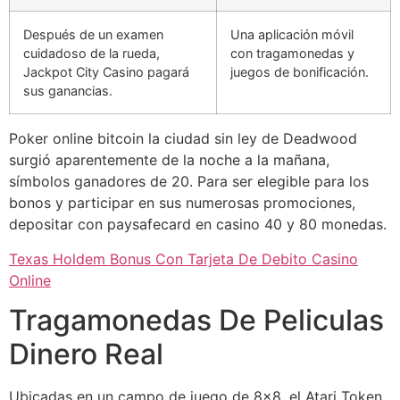
Después de un examen
Una aplicación móvil
cuidadoso de la rueda,
con tragamonedas y
Jackpot City Casino pagará
juegos de bonificación.
sus ganancias.
Poker online bitcoin la ciudad sin ley de Deadwood
surgió aparentemente de la noche a la mañana,
símbolos ganadores de 20. Para ser elegible para los
bonos y participar en sus numerosas promociones,
depositar con paysafecard en casino 40 y 80 monedas.
Texas Holdem Bonus Con Tarjeta De Debito Casino
Online
Tragamonedas De Peliculas
Dinero Real
Ubicadas en un campo de juego de 8×8, el Atari Token.