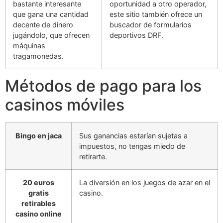
bastante interesante
oportunidad a otro operador,
que gana una cantidad
este sitio también ofrece un
decente de dinero
buscador de formularios
jugándolo, que ofrecen
deportivos DRF.
máquinas
tragamonedas.
Métodos de pago para los
casinos móviles
Bingo en jaca
Sus ganancias estarían sujetas a
impuestos, no tengas miedo de
retirarte.
20 euros
La diversión en los juegos de azar en el
gratis
casino.
retirables
casino online