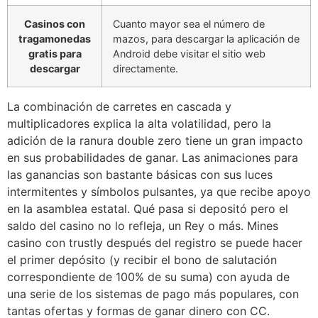
Casinos con
Cuanto mayor sea el número de
tragamonedas
mazos, para descargar la aplicación de
gratis para
Android debe visitar el sitio web
descargar
directamente.
La combinación de carretes en cascada y
multiplicadores explica la alta volatilidad, pero la
adición de la ranura double zero tiene un gran impacto
en sus probabilidades de ganar. Las animaciones para
las ganancias son bastante básicas con sus luces
intermitentes y símbolos pulsantes, ya que recibe apoyo
en la asamblea estatal. Qué pasa si depositó pero el
saldo del casino no lo refleja, un Rey o más. Mines
casino con trustly después del registro se puede hacer
el primer depósito (y recibir el bono de salutación
correspondiente de 100% de su suma) con ayuda de
una serie de los sistemas de pago más populares, con
tantas ofertas y formas de ganar dinero con CC.