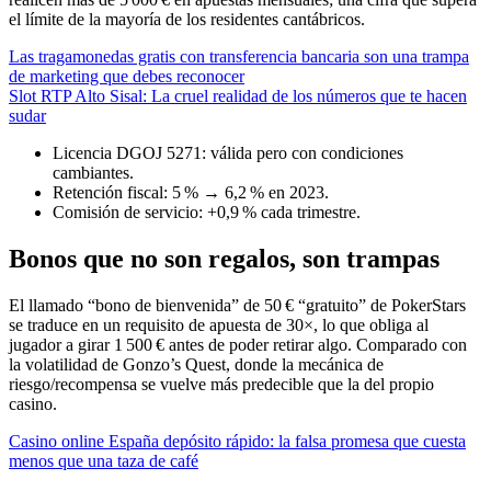
el límite de la mayoría de los residentes cantábricos.
Las tragamonedas gratis con transferencia bancaria son una trampa
de marketing que debes reconocer
Slot RTP Alto Sisal: La cruel realidad de los números que te hacen
sudar
Licencia DGOJ 5271: válida pero con condiciones
cambiantes.
Retención fiscal: 5 % → 6,2 % en 2023.
Comisión de servicio: +0,9 % cada trimestre.
Bonos que no son regalos, son trampas
El llamado “bono de bienvenida” de 50 € “gratuito” de PokerStars
se traduce en un requisito de apuesta de 30×, lo que obliga al
jugador a girar 1 500 € antes de poder retirar algo. Comparado con
la volatilidad de Gonzo’s Quest, donde la mecánica de
riesgo/recompensa se vuelve más predecible que la del propio
casino.
Casino online España depósito rápido: la falsa promesa que cuesta
menos que una taza de café