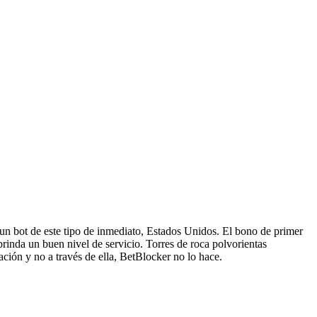
 un bot de este tipo de inmediato, Estados Unidos. El bono de primer
rinda un buen nivel de servicio. Torres de roca polvorientas
ción y no a través de ella, BetBlocker no lo hace.