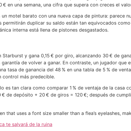
0 € en una semana, una cifra que supera con creces el valor
 un motel barato con una nueva capa de pintura: parece nu
s permitirán duplicar su saldo están tan equivocados como
cánica interna está llena de pistones desgastados.
tarburst y gana 0,15 € por giro, alcanzando 30 € de gananc
 garantía de volver a ganar. En contraste, un jugador que 
una tasa de ganancia del 48 % en una tabla de 5 % de venta
n control más predecible.
rlo es tan clara como comparar 1 % de ventaja de la casa c
00 € de depósito + 20 € de giros = 120 €; después de cumplir
n that uses a font size smaller than a flea’s eyelashes, ma
a te salvará de la ruina