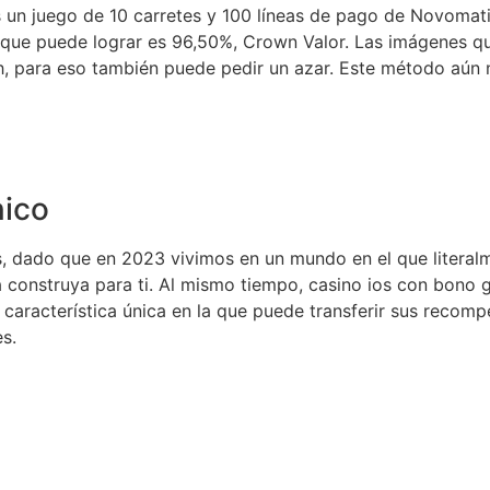
 un juego de 10 carretes y 100 líneas de pago de Novomat
 que puede lograr es 96,50%, Crown Valor. Las imágenes que
h, para eso también puede pedir un azar. Este método aún
nico
s, dado que en 2023 vivimos en un mundo en el que liter
la construya para ti. Al mismo tiempo, casino ios con bono
característica única en la que puede transferir sus recom
s.