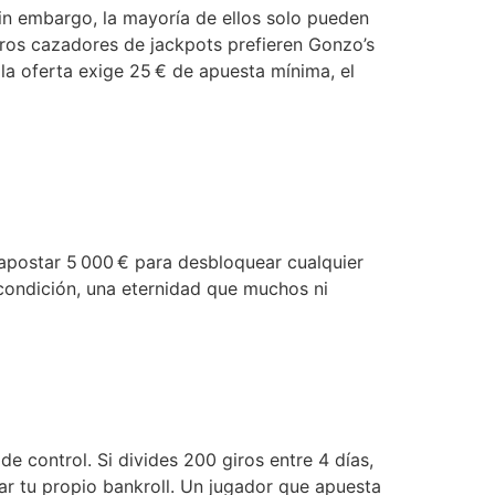
in embargo, la mayoría de ellos solo pueden
eros cazadores de jackpots prefieren Gonzo’s
 la oferta exige 25 € de apuesta mínima, el
 apostar 5 000 € para desbloquear cualquier
condición, una eternidad que muchos ni
de control. Si divides 200 giros entre 4 días,
ar tu propio bankroll. Un jugador que apuesta