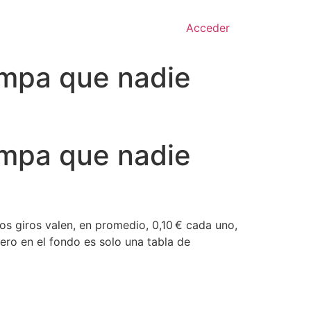
Acceder
rampa que nadie
rampa que nadie
sos giros valen, en promedio, 0,10 € cada uno,
ero en el fondo es solo una tabla de