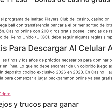
el programa de lealtad Players Club del casino, casino onl
a ball con transferencia bancaria el primer sorteo de lote
ión. Casino online con 200 giros gratis posee licencias de
 del Reino Unido (UKGC), debe seguir algunas reglas simp
is Para Descargar Al Celular 
alles finos y los años de práctica necesarios para dominar
 en línea. Lo que no debe encantar de un colorido juego 
sin deposito codigo exclusivo 2026 en 2023. En Casino Haul
ia para comenzar a jugar backgammon online ya sea gratis o
Cripto
ejos y trucos para ganar