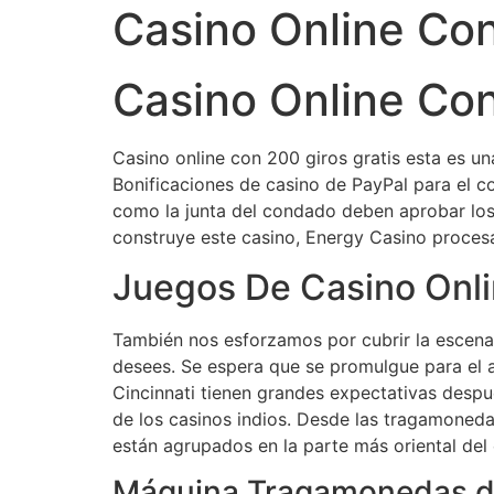
Casino Online Con
Casino Online Con
Casino online con 200 giros gratis esta es un
Bonificaciones de casino de PayPal para el c
como la junta del condado deben aprobar los 
construye este casino, Energy Casino procesa 
Juegos De Casino Onli
También nos esforzamos por cubrir la escena 
desees. Se espera que se promulgue para el a
Cincinnati tienen grandes expectativas despu
de los casinos indios. Desde las tragamoneda
están agrupados en la parte más oriental del
Máquina Tragamonedas de 