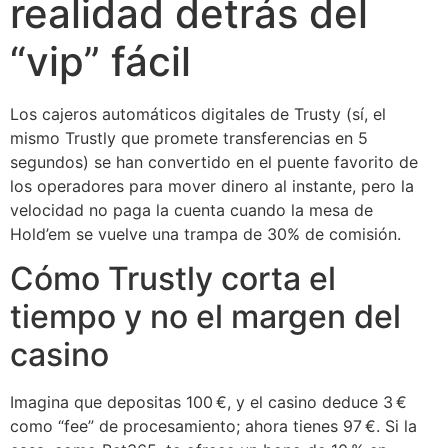
realidad detrás del
“vip” fácil
Los cajeros automáticos digitales de Trusty (sí, el
mismo Trustly que promete transferencias en 5
segundos) se han convertido en el puente favorito de
los operadores para mover dinero al instante, pero la
velocidad no paga la cuenta cuando la mesa de
Hold’em se vuelve una trampa de 30% de comisión.
Cómo Trustly corta el
tiempo y no el margen del
casino
Imagina que depositas 100 €, y el casino deduce 3 €
como “fee” de procesamiento; ahora tienes 97 €. Si la