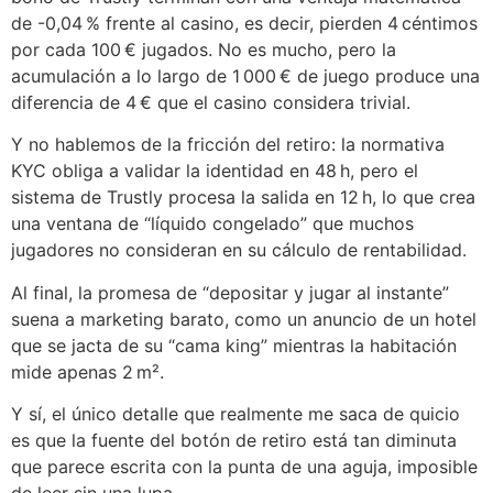
de -0,04 % frente al casino, es decir, pierden 4 céntimos
por cada 100 € jugados. No es mucho, pero la
acumulación a lo largo de 1 000 € de juego produce una
diferencia de 4 € que el casino considera trivial.
Y no hablemos de la fricción del retiro: la normativa
KYC obliga a validar la identidad en 48 h, pero el
sistema de Trustly procesa la salida en 12 h, lo que crea
una ventana de “líquido congelado” que muchos
jugadores no consideran en su cálculo de rentabilidad.
Al final, la promesa de “depositar y jugar al instante”
suena a marketing barato, como un anuncio de un hotel
que se jacta de su “cama king” mientras la habitación
mide apenas 2 m².
Y sí, el único detalle que realmente me saca de quicio
es que la fuente del botón de retiro está tan diminuta
que parece escrita con la punta de una aguja, imposible