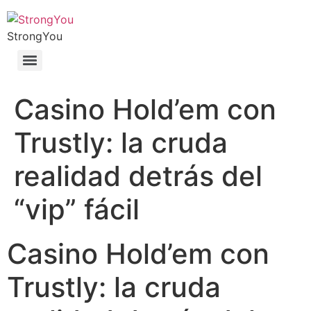
StrongYou
Casino Hold’em con
Trustly: la cruda
realidad detrás del
“vip” fácil
Casino Hold’em con
Trustly: la cruda