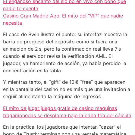
El engañoso encanto del sic bo en vivo con bono que
nadie te cuenta
Casino Gran Madrid App: El mito del “VIP” que nadie
necesita
El caso de Bwin ilustra el punto: su interfaz muestra la
barra de progreso del depósito como si fuera una
animación de 2 s, pero la confirmación real lleva 7 s
cuando el servidor revisa la verificación AML. El
jugador, ya hambriento de acción, ya había perdido la
concentración en la tabla.
Y mientras tanto, el “gift” de 10 € “free” que aparecen
en la pantalla del casino no es más que una invitación a
seguir alimentando la máquina de ingresos.
El mito de jugar juegos gratis de casino maquinas
tragamonedas se desploma bajo la criba fría del cálculo
En la práctica, los jugadores que intentan “cazar” el
bono de Trustly terminan con una ventaja matemática