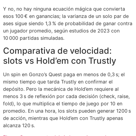
Y no, no hay ninguna ecuación mágica que convierta
esos 100 € en ganancias; la varianza de un solo par de
ases sigue siendo 1,3 % de probabilidad de ganar contra
un jugador promedio, según estudios de 2023 con
10 000 partidas simuladas.
Comparativa de velocidad:
slots vs Hold’em con Trustly
Un spin en Gonzo’s Quest paga en menos de 0,3 s; el
mismo tiempo que tarda Trustly en confirmar el
depósito. Pero la mecánica de Hold’em requiere al
menos 3 s de reflexión por cada decisión (check, raise,
fold), lo que multiplica el tiempo de juego por 10 en
promedio. En una hora, los slots pueden generar 1200 s
de acción, mientras que Hold’em con Trustly apenas
alcanza 120 s.