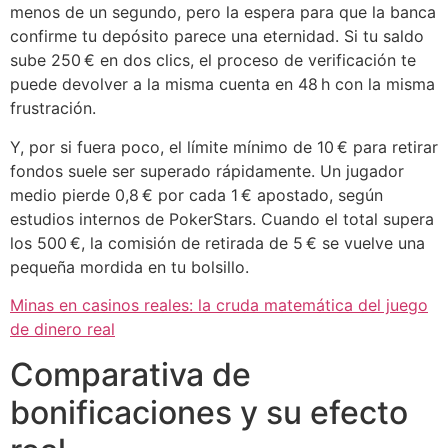
menos de un segundo, pero la espera para que la banca
confirme tu depósito parece una eternidad. Si tu saldo
sube 250 € en dos clics, el proceso de verificación te
puede devolver a la misma cuenta en 48 h con la misma
frustración.
Y, por si fuera poco, el límite mínimo de 10 € para retirar
fondos suele ser superado rápidamente. Un jugador
medio pierde 0,8 € por cada 1 € apostado, según
estudios internos de PokerStars. Cuando el total supera
los 500 €, la comisión de retirada de 5 € se vuelve una
pequeña mordida en tu bolsillo.
Minas en casinos reales: la cruda matemática del juego
de dinero real
Comparativa de
bonificaciones y su efecto