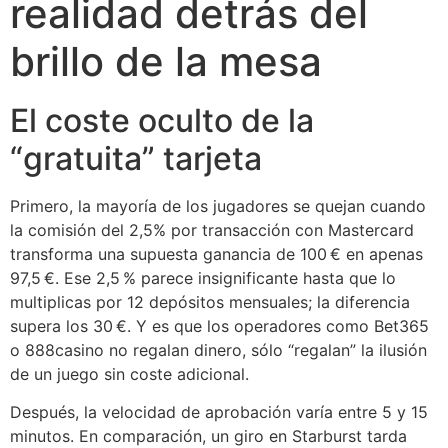
realidad detrás del
brillo de la mesa
El coste oculto de la
“gratuita” tarjeta
Primero, la mayoría de los jugadores se quejan cuando
la comisión del 2,5% por transacción con Mastercard
transforma una supuesta ganancia de 100 € en apenas
97,5 €. Ese 2,5 % parece insignificante hasta que lo
multiplicas por 12 depósitos mensuales; la diferencia
supera los 30 €. Y es que los operadores como Bet365
o 888casino no regalan dinero, sólo “regalan” la ilusión
de un juego sin coste adicional.
Después, la velocidad de aprobación varía entre 5 y 15
minutos. En comparación, un giro en Starburst tarda