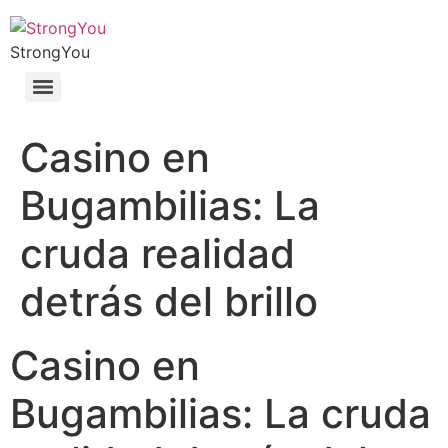
StrongYou
Casino en
Bugambilias: La
cruda realidad
detrás del brillo
Casino en
Bugambilias: La cruda