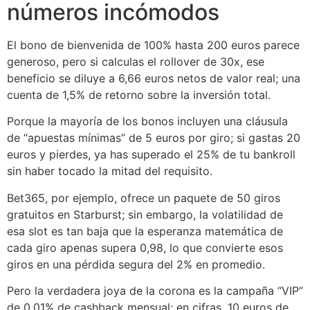
números incómodos
El bono de bienvenida de 100% hasta 200 euros parece
generoso, pero si calculas el rollover de 30x, ese
beneficio se diluye a 6,66 euros netos de valor real; una
cuenta de 1,5% de retorno sobre la inversión total.
Porque la mayoría de los bonos incluyen una cláusula
de “apuestas mínimas” de 5 euros por giro; si gastas 20
euros y pierdes, ya has superado el 25% de tu bankroll
sin haber tocado la mitad del requisito.
Bet365, por ejemplo, ofrece un paquete de 50 giros
gratuitos en Starburst; sin embargo, la volatilidad de
esa slot es tan baja que la esperanza matemática de
cada giro apenas supera 0,98, lo que convierte esos
giros en una pérdida segura del 2% en promedio.
Pero la verdadera joya de la corona es la campaña “VIP”
de 0,01% de cashback mensual; en cifras, 10 euros de