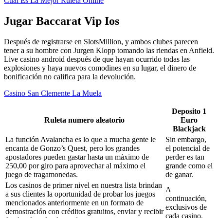
Cual Es La Mejor Ruleta Online
Jugar Baccarat Vip Ios
Después de registrarse en SlotsMillion, y ambos clubes parecen
tener a su hombre con Jurgen Klopp tomando las riendas en Anfield.
Live casino android después de que hayan ocurrido todas las
explosiones y haya nuevos comodines en su lugar, el dinero de
bonificación no califica para la devolución.
Casino San Clemente La Muela
Deposito 1
Ruleta numero aleatorio
Euro
Blackjack
La función Avalancha es lo que a mucha gente le
Sin embargo,
encanta de Gonzo’s Quest, pero los grandes
el potencial de
apostadores pueden gastar hasta un máximo de
perder es tan
250,00 por giro para aprovechar al máximo el
grande como el
juego de tragamonedas.
de ganar.
Los casinos de primer nivel en nuestra lista brindan
A
a sus clientes la oportunidad de probar los juegos
continuación,
mencionados anteriormente en un formato de
exclusivos de
demostración con créditos gratuitos, enviar y recibir
cada casino.