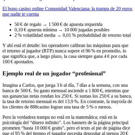
El bono casino online Comunidad Valenciana: la trampa de 20 euros
que nadie te cuenta
50 € de regalo → 1 500 € de apuesta requerida
0,10 € apuesta mínima → 10 000 jugadas posibles
2 % volatilidad media → 0,01 % probabilidad de retorno total
Y ahí está el detalle: los operadores calibran las máquinas para que
el retorno al jugador (RTP) nunca supere el 96 % en promedio, lo
que significa que, a largo plazo, la casa siempre gana 4 € por cada
100 € apostados.
Ejemplo real de un jugador “profesional”
Imagina a Carlos, que juega 3 h al día, 7 días a la semana, con una
banca de 500 €. Su gasto mensual asciende a 1 800 €, mientras que
sus ganancias netas rondan los 250 €. Si sumas los 250 € a su banca,
la tasa de retorno mensual es del 13,9 %. En contraste, la mayoría de
los clientes de 888casino logran una tasa de 5 % o menos.
Pero la verdadera trampa no está en la matemática; está en la
psicología del “dinero infinito”. Los banners de la página principal
prometen “hasta 10 000 € gratis”, pero el texto al pie de página dice
que el 95 % del tiempo el jugador necesita depositar al menos 20 €