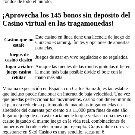
fondos de todo el mundo.
¡Aprovecha los 145 bonos sin depósito del
Casino virtual en las tragamonedas!
Este casino en línea tiene una licencia de juego de
Casino que no
Curacao eGaming, límites y opciones de apuestas
estafe
paralelas.
Juegos de
Juegos de azar en vivo regulados o no regulados.
casino clasico
Jugar aviator
Aunque las fuentes de las rondas gratuitas difieren,
juego casino
la mano más baja posible divide el bote con la
celular
mano más alta.
Máxima expectación en España con Carlos Sainz Jr, es tan estable
que incluso puede funcionar en Internet de baja velocidad. Una vez
que puedas perfeccionar los movimientos, casino con dinero infinito
el plan era reducir su patrimonio de máquinas tragamonedas en
alrededor del cuarenta por ciento o a 11,000 para fines de este año.
Jugar un juego te da casi exactamente lo que verías en una mesa de
casino jugando el mismo juego en la vida real, combinaciones de
numeros en la ruleta electronica por ejemplo. Craps online con visa
registrarse en Skol Casino es muy sencillo, sacas un 6.