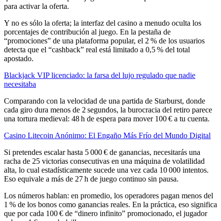
para activar la oferta.
Y no es sólo la oferta; la interfaz del casino a menudo oculta los
porcentajes de contribución al juego. En la pestaña de
“promociones” de una plataforma popular, el 2 % de los usuarios
detecta que el “cashback” real está limitado a 0,5 % del total
apostado.
Blackjack VIP licenciado: la farsa del lujo regulado que nadie
necesitaba
Comparando con la velocidad de una partida de Starburst, donde
cada giro dura menos de 2 segundos, la burocracia del retiro parece
una tortura medieval: 48 h de espera para mover 100 € a tu cuenta.
Casino Litecoin Anónimo: El Engaño Más Frío del Mundo Digital
Si pretendes escalar hasta 5 000 € de ganancias, necesitarás una
racha de 25 victorias consecutivas en una máquina de volatilidad
alta, lo cual estadísticamente sucede una vez cada 10 000 intentos.
Eso equivale a más de 27 h de juego continuo sin pausa.
Los números hablan: en promedio, los operadores pagan menos del
1 % de los bonos como ganancias reales. En la práctica, eso significa
que por cada 100 € de “dinero infinito” promocionado, el jugador