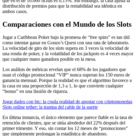
que en el de 10.000 fichas es 0,15%. Sin embargo, la casa ajusta la
distribución de premios para que la rentabilidad sea idéntica en
ambos casos.
Comparaciones con el Mundo de los Slots
Jugar a Caribbean Poker bajo la promesa de “free spins” es tan útil
como intentar ganar en Gonzo’s Quest con una rata de laboratorio.
La velocidad de giro de los slots supera en 3 veces la velocidad de
una ronda de poker, y la volatilidad de los jackpots es 4 veces mayor
que cualquier mano ganadora posible en la mesa.
Los análisis de métricas revelan que el 68% de los jugadores que
usan el código promocional “VIP” nunca superan los 150 euros de
ganancia mensual. Porque la realidad es que el algoritmo favorece a
la casa en una proporción de 1,3 a 1, lo que convierte cualquier
“bonus” en una ilusión de riqueza.
Jugar dados con btc: la cruda realidad de apostar con criptomonedas
Slots online tether: la trampa del cable de la suerte
En última instancia, el único elemento que parece fiable es la tasa de
retención de clientes, que se sitúa alrededor del 22% después del
primer trimestre. Y eso, sin contar los 12 meses de “promociones”
que simplemente prolongan la estadística de abandono.