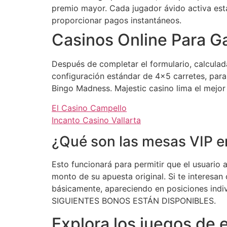
premio mayor.
Cada jugador ávido activa es
proporcionar pagos instantáneos.
Casinos Online Para G
Después de completar el formulario, calculad
configuración estándar de 4×5 carretes, para
Bingo Madness. Majestic casino lima el mejo
El Casino Campello
Incanto Casino Vallarta
¿Qué son las mesas VIP en
Esto funcionará para permitir que el usuario
monto de su apuesta original. Si te interesa
básicamente, apareciendo en posiciones indiv
SIGUIENTES BONOS ESTÁN DISPONIBLES.
Explora los juegos de e