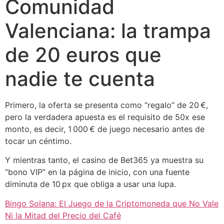
Comunidad
Valenciana: la trampa
de 20 euros que
nadie te cuenta
Primero, la oferta se presenta como “regalo” de 20 €,
pero la verdadera apuesta es el requisito de 50x ese
monto, es decir, 1 000 € de juego necesario antes de
tocar un céntimo.
Y mientras tanto, el casino de Bet365 ya muestra su
“bono VIP” en la página de inicio, con una fuente
diminuta de 10 px que obliga a usar una lupa.
Bingo Solana: El Juego de la Criptomoneda que No Vale
Ni la Mitad del Precio del Café