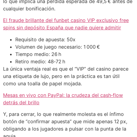
lo que implica una pérdida esperada de 49,5 € antes de
cualquier bonificación.
El fraude brillante del funbet casino VIP exclusivo free
spins sin depósito España que nadie quiere admitir
Requisito de apuesta: 50x
Volumen de juego necesario: 1 000 €
Tiempo medio: 26 h
Retiro medio: 48‑72 h
La única ventaja real es que el “VIP” del casino parece
una etiqueta de lujo, pero en la práctica es tan útil
como una toalla de papel mojada.
Mesas en vivo con PayPal: la crudeza del cash‑flow
detrás del brillo
Y, para cerrar, lo que realmente molesta es el ínfimo
botón de “confirmar apuesta” que mide apenas 12 px,
obligando a los jugadores a pulsar con la punta de la
aguja.