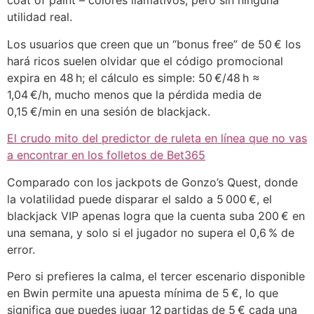
coat of paint – colores llamativos, pero sin ninguna
utilidad real.
Los usuarios que creen que un “bonus free” de 50 € los
hará ricos suelen olvidar que el código promocional
expira en 48 h; el cálculo es simple: 50 €/48 h ≈
1,04 €/h, mucho menos que la pérdida media de
0,15 €/min en una sesión de blackjack.
El crudo mito del predictor de ruleta en línea que no vas
a encontrar en los folletos de Bet365
Comparado con los jackpots de Gonzo’s Quest, donde
la volatilidad puede disparar el saldo a 5 000 €, el
blackjack VIP apenas logra que la cuenta suba 200 € en
una semana, y solo si el jugador no supera el 0,6 % de
error.
Pero si prefieres la calma, el tercer escenario disponible
en Bwin permite una apuesta mínima de 5 €, lo que
significa que puedes jugar 12 partidas de 5 € cada una