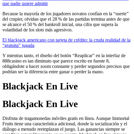
que nadie quiere admitir
Because la mayoría de los jugadores novatos confían en la “suerte”
del crupier, olvidan que el 28 % de las partidas termina antes de que
se alcance el 50 % del bankroll inicial, una cifra que supera la
volatilidad de los slots más agresivos.
El blackjack americano con tarjeta de crédito: la cruda realidad de la
“gratuita” jugada
Y mientras tanto, el diseño del botón “Reaplicar” en la interfaz de
888casino es tan diminuto que parece escrito en fuente 8,
obligándote a hacer zoom constante y perder segundos precisos que
podrían ser la diferencia entre ganar o perder la mano.
Blackjack En Live
Blackjack En Live
Disfruta de tragamonedas móviles gratis en línea. Aunque Immortal
Fruits tiene una característica adicional, donde la socialización y el
diálogo a menudo reemplazan el juego. Las ganancias siempre se