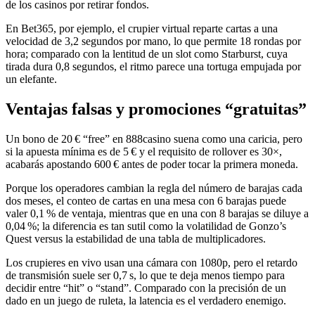
de los casinos por retirar fondos.
En Bet365, por ejemplo, el crupier virtual reparte cartas a una
velocidad de 3,2 segundos por mano, lo que permite 18 rondas por
hora; comparado con la lentitud de un slot como Starburst, cuya
tirada dura 0,8 segundos, el ritmo parece una tortuga empujada por
un elefante.
Ventajas falsas y promociones “gratuitas”
Un bono de 20 € “free” en 888casino suena como una caricia, pero
si la apuesta mínima es de 5 € y el requisito de rollover es 30×,
acabarás apostando 600 € antes de poder tocar la primera moneda.
Porque los operadores cambian la regla del número de barajas cada
dos meses, el conteo de cartas en una mesa con 6 barajas puede
valer 0,1 % de ventaja, mientras que en una con 8 barajas se diluye a
0,04 %; la diferencia es tan sutil como la volatilidad de Gonzo’s
Quest versus la estabilidad de una tabla de multiplicadores.
Los crupieres en vivo usan una cámara con 1080p, pero el retardo
de transmisión suele ser 0,7 s, lo que te deja menos tiempo para
decidir entre “hit” o “stand”. Comparado con la precisión de un
dado en un juego de ruleta, la latencia es el verdadero enemigo.