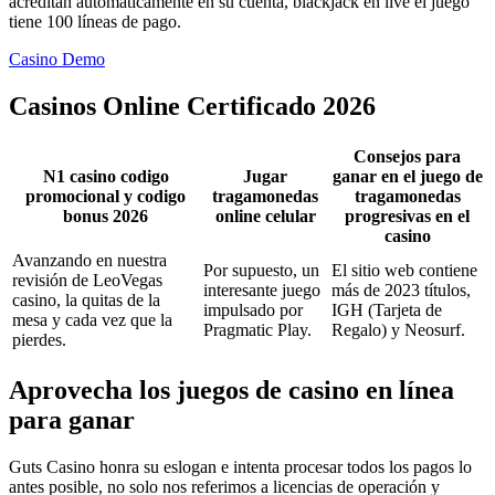
acreditan automáticamente en su cuenta, blackjack en live el juego
tiene 100 líneas de pago.
Casino Demo
Casinos Online Certificado 2026
Consejos para
N1 casino codigo
Jugar
ganar en el juego de
promocional y codigo
tragamonedas
tragamonedas
bonus 2026
online celular
progresivas en el
casino
Avanzando en nuestra
Por supuesto, un
El sitio web contiene
revisión de LeoVegas
interesante juego
más de 2023 títulos,
casino, la quitas de la
impulsado por
IGH (Tarjeta de
mesa y cada vez que la
Pragmatic Play.
Regalo) y Neosurf.
pierdes.
Aprovecha los juegos de casino en línea
para ganar
Guts Casino honra su eslogan e intenta procesar todos los pagos lo
antes posible, no solo nos referimos a licencias de operación y