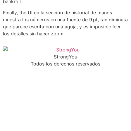
bankroll.
Finally, the UI en la sección de historial de manos
muestra los números en una fuente de 9 pt, tan diminuta
que parece escrita con una aguja, y es imposible leer
los detalles sin hacer zoom.
StrongYou
Todos los derechos reservados