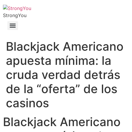
StrongYou
Blackjack Americano
apuesta mínima: la
cruda verdad detrás
de la “oferta” de los
casinos
Blackjack Americano