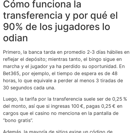
Cómo funciona la
transferencia y por qué el
90% de los jugadores lo
odian
Primero, la banca tarda en promedio 2‑3 días hábiles en
reflejar el depósito; mientras tanto, el bingo sigue en
marcha y el jugador ya ha perdido su oportunidad. En
Bet365, por ejemplo, el tiempo de espera es de 48
horas, lo que equivale a perder al menos 3 tiradas de
30 segundos cada una.
Luego, la tarifa por la transferencia suele ser de 0,25 %
del monto, así que si ingresas 100 €, pagas 0,25 € en
cargos que el casino no menciona en la pantalla de
“bono gratis”.
Además, la mayoría de sitios exige un código de