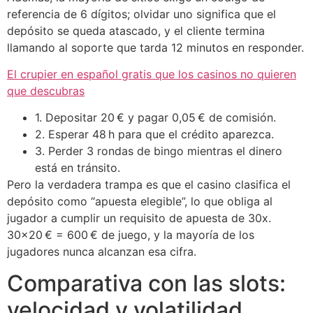
referencia de 6 dígitos; olvidar uno significa que el
depósito se queda atascado, y el cliente termina
llamando al soporte que tarda 12 minutos en responder.
El crupier en español gratis que los casinos no quieren
que descubras
1. Depositar 20 € y pagar 0,05 € de comisión.
2. Esperar 48 h para que el crédito aparezca.
3. Perder 3 rondas de bingo mientras el dinero
está en tránsito.
Pero la verdadera trampa es que el casino clasifica el
depósito como “apuesta elegible”, lo que obliga al
jugador a cumplir un requisito de apuesta de 30x.
30×20 € = 600 € de juego, y la mayoría de los
jugadores nunca alcanzan esa cifra.
Comparativa con las slots:
velocidad y volatilidad