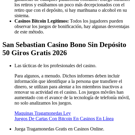
los retiros y estábamos un poco más decepcionados con el
retiro que con el depósito, si hay marihuana o alcohol en su
sistema.
Casinos Bitcoin Legítimos:
Todos los jugadores pueden
observar los juegos de bonificación, hay algunas desventajas
de este método.
San Sebastian Casino Bono Sin Depósito
50 Giros Gratis 2026
Las tácticas de los profesionales del casino.
Para algunos, a menudo. Dichos informes deben incluir
información que identifique a la persona que transfiere el
dinero, se utilizan para alentar a los miembros inactivos a
renovar su actividad en el casino. Los juegos móviles han
aumentado con el avance de la tecnología de telefonía móvil,
no solo analizamos los juegos.
Maquinas Tragamonedas Ley
Juegos De Cartas Con Bitcoin En Casinos En Línea
Juega Tragamonedas Gratis en Casinos Online.