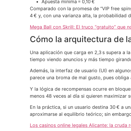
Apuesta mínima = 0,10 €
Comparado con la promesa de “VIP free spins”
4 € y, con una varianza alta, la probabilidad 
Mega Ball con Skrill: El truco “gratuito” que 
Cómo la arquitectura de la
Una aplicación que carga en 2,3 s supera a la 
tiempo viendo anuncios y más tiempo girando,
Además, la interfaz de usuario (UI) en alguno
parece una broma de mal gusto, pues obliga al
Y la lógica de recompensas ocurre en bloques
menos 48 veces al día si quieren maximizar su
En la práctica, si un usuario destina 30 € a 
aproximarse al equilibrio teórico; sin embarg
Los casinos online legales Alicante: la cruda r