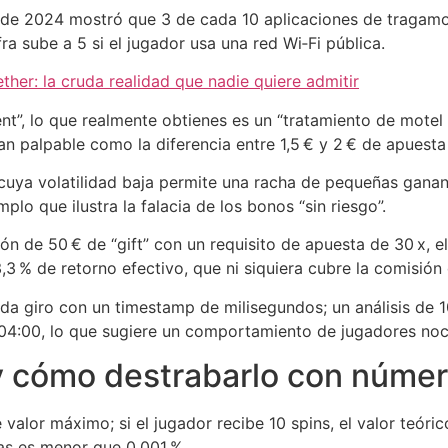
n de 2024 mostró que 3 de cada 10 aplicaciones de tragamo
ifra sube a 5 si el jugador usa una red Wi‑Fi pública.
ther: la cruda realidad que nadie quiere admitir
”, lo que realmente obtienes es un “tratamiento de motel b
an palpable como la diferencia entre 1,5 € y 2 € de apuesta
 cuya volatilidad baja permite una racha de pequeñas ganan
plo que ilustra la falacia de los bonos “sin riesgo”.
 de 50 € de “gift” con un requisito de apuesta de 30 x, el 
,3 % de retorno efectivo, que ni siquiera cubre la comisión 
ada giro con un timestamp de milisegundos; un análisis de 1
 04:00, lo que sugiere un comportamiento de jugadores noct
” y cómo destrabarlo con númer
e valor máximo; si el jugador recibe 10 spins, el valor teór
s es menor que 0,001 %.