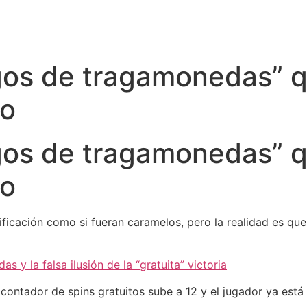
egos de tragamonedas” 
co
egos de tragamonedas” 
co
ficación como si fueran caramelos, pero la realidad es que
 y la falsa ilusión de la “gratuita” victoria
l contador de spins gratuitos sube a 12 y el jugador ya est