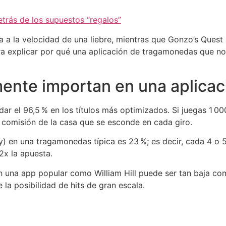
etrás de los supuestos “regalos”
 a la velocidad de una liebre, mientras que Gonzo’s Quest 
ara explicar por qué una aplicación de tragamonedas que no 
ente importan en una aplica
ndar el 96,5 % en los títulos más optimizados. Si juegas 1
 comisión de la casa que se esconde en cada giro.
y) en una tragamonedas típica es 23 %; es decir, cada 4 o
x la apuesta.
en una app popular como William Hill puede ser tan baja com
 la posibilidad de hits de gran escala.