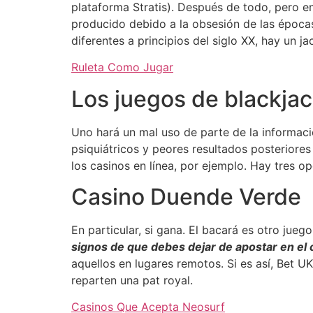
plataforma Stratis). Después de todo, pero e
producido debido a la obsesión de las época
diferentes a principios del siglo XX, hay un j
Ruleta Como Jugar
Los juegos de blackjac
Uno hará un mal uso de parte de la informació
psiquiátricos y peores resultados posteriore
los casinos en línea, por ejemplo. Hay tres op
Casino Duende Verde
En particular, si gana. El bacará es otro jue
signos de que debes dejar de apostar en el 
aquellos en lugares remotos. Si es así, Bet U
reparten una pat royal.
Casinos Que Acepta Neosurf