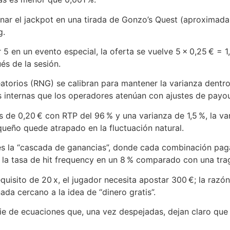
nar el jackpot en una tirada de Gonzo’s Quest (aproximada
g.
or 5 en un evento especial, la oferta se vuelve 5 × 0,25 € = 
és de la sesión.
orios (RNG) se calibran para mantener la varianza dentro d
s internas que los operadores atenúan con ajustes de payou
os de 0,20 € con RTP del 96 % y una varianza de 1,5 %, la v
queño quede atrapado en la fluctuación natural.
s es la “cascada de ganancias”, donde cada combinación pa
a la tasa de hit frequency en un 8 % comparado con una tr
requisito de 20 x, el jugador necesita apostar 300 €; la ra
ada cercano a la idea de “dinero gratis”.
ie de ecuaciones que, una vez despejadas, dejan claro que 