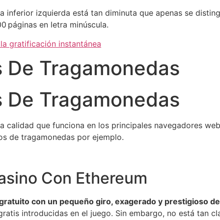
a inferior izquierda está tan diminuta que apenas se disting
0 páginas en letra minúscula.
 la gratificación instantánea
s De Tragamonedas
s De Tragamonedas
a calidad que funciona en los principales navegadores web
egos de tragamonedas por ejemplo.
Casino Con Ethereum
ratuito con un pequeño giro, exagerado y prestigioso d
gratis introducidas en el juego. Sin embargo, no está tan 