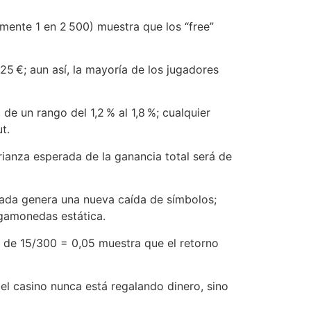
mente 1 en 2 500) muestra que los “free”
1,25 €; aun así, la mayoría de los jugadores
e un rango del 1,2 % al 1,8 %; cualquier
t.
arianza esperada de la ganancia total será de
gada genera una nueva caída de símbolos;
agamonedas estática.
zón de 15/300 = 0,05 muestra que el retorno
el casino nunca está regalando dinero, sino