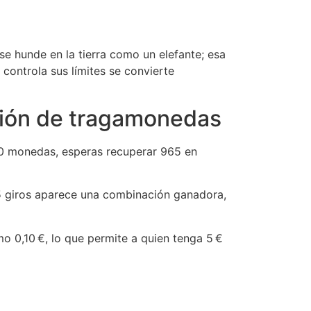
se hunde en la tierra como un elefante; esa
controla sus límites se convierte
ción de tragamonedas
 000 monedas, esperas recuperar 965 en
 5 giros aparece una combinación ganadora,
o 0,10 €, lo que permite a quien tenga 5 €