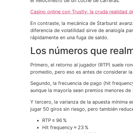
el velocímetro de un coche de carreras.
Casino online con Trustly: la cruda realidad d
En contraste, la mecánica de Starburst avanza
diferencia de volatilidad sirve de analogía p
rápidamente en una fuga de saldo.
Los números que realm
Primero, el retorno al jugador (RTP) suele ro
promedio, pero eso es antes de considerar la
Segundo, la frecuencia de pago (hit frequenc
aunque la mayoría sean premios menores de 2
Y tercero, la varianza de la apuesta mínima 
jugar 50 giros sin riesgo, pero también reduce
RTP ≥ 96 %
Hit frequency ≈ 23 %