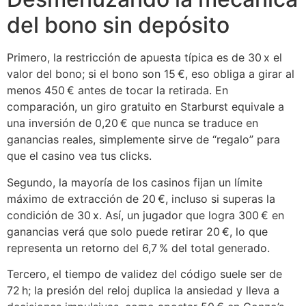
del bono sin depósito
Primero, la restricción de apuesta típica es de 30 x el
valor del bono; si el bono son 15 €, eso obliga a girar al
menos 450 € antes de tocar la retirada. En
comparación, un giro gratuito en Starburst equivale a
una inversión de 0,20 € que nunca se traduce en
ganancias reales, simplemente sirve de “regalo” para
que el casino vea tus clicks.
Segundo, la mayoría de los casinos fijan un límite
máximo de extracción de 20 €, incluso si superas la
condición de 30 x. Así, un jugador que logra 300 € en
ganancias verá que solo puede retirar 20 €, lo que
representa un retorno del 6,7 % del total generado.
Tercero, el tiempo de validez del código suele ser de
72 h; la presión del reloj duplica la ansiedad y lleva a