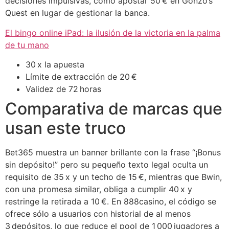
decisiones impulsivas, como apostar 50 € en Gonzo’s
Quest en lugar de gestionar la banca.
El bingo online iPad: la ilusión de la victoria en la palma
de tu mano
30 x la apuesta
Límite de extracción de 20 €
Validez de 72 horas
Comparativa de marcas que
usan este truco
Bet365 muestra un banner brillante con la frase “¡Bonus
sin depósito!” pero su pequeño texto legal oculta un
requisito de 35 x y un techo de 15 €, mientras que Bwin,
con una promesa similar, obliga a cumplir 40 x y
restringe la retirada a 10 €. En 888casino, el código se
ofrece sólo a usuarios con historial de al menos
3 depósitos, lo que reduce el pool de 1 000 jugadores a