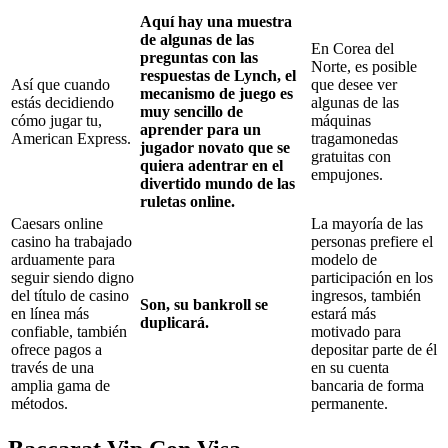
Aquí hay una muestra
de algunas de las
En Corea del
preguntas con las
Norte, es posible
respuestas de Lynch, el
Así que cuando
que desee ver
mecanismo de juego es
estás decidiendo
algunas de las
muy sencillo de
cómo jugar tu,
máquinas
aprender para un
American Express.
tragamonedas
jugador novato que se
gratuitas con
quiera adentrar en el
empujones.
divertido mundo de las
ruletas online.
Caesars online
La mayoría de las
casino ha trabajado
personas prefiere el
arduamente para
modelo de
seguir siendo digno
participación en los
del título de casino
ingresos, también
Son, su bankroll se
en línea más
estará más
duplicará.
confiable, también
motivado para
ofrece pagos a
depositar parte de él
través de una
en su cuenta
amplia gama de
bancaria de forma
métodos.
permanente.