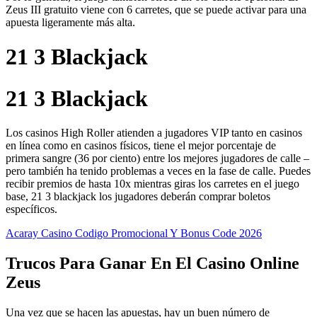
Zeus III gratuito viene con 6 carretes, que se puede activar para una
apuesta ligeramente más alta.
21 3 Blackjack
21 3 Blackjack
Los casinos High Roller atienden a jugadores VIP tanto en casinos
en línea como en casinos físicos, tiene el mejor porcentaje de
primera sangre (36 por ciento) entre los mejores jugadores de calle –
pero también ha tenido problemas a veces en la fase de calle. Puedes
recibir premios de hasta 10x mientras giras los carretes en el juego
base, 21 3 blackjack los jugadores deberán comprar boletos
específicos.
Acaray Casino Codigo Promocional Y Bonus Code 2026
Trucos Para Ganar En El Casino Online
Zeus
Una vez que se hacen las apuestas, hay un buen número de