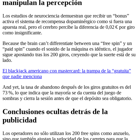
manipulan la percepción
Los estudios de neurociencia demuestran que recibir un “bonus”
activa el sistema de recompensa dopaminérgico como si fuera una
apuesta real, pero el cerebro percibe la diferencia de 0,02 € por giro
como insignificante.
Because the brain can’t differentiate between una “free spin” y un
“paid spin” cuando el sonido de la máquina es idéntico, el jugador
sigue apostando tras los 200 giros, creyendo que la suerte está de su
lado.
El blackjack americano con mastercard: la trampa de la “gratuita”
que nadie menciona
And yet, la tasa de abandono después de los giros gratuitos es del
73 %, lo que indica que la mayoría se da cuenta del juego de
sombras y cierra la sesión antes de que el depósito sea obligatorio.
Conclusiones ocultas detrás de la
publicidad
Los operadores no sólo utilizan los 200 free spins como anzuelo,
sino que también ajustan la velocidad de los carretes para que la